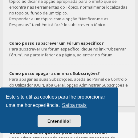
tópico ao clicar na opção apropriada para o efeito que se
encontra nas Ferramentas do Tópico, normalmente localizadas
no topo ou fundo de um tópico.
Responder a um tópico com a opção "Notificar-me as
Respostas" também irá fazê-lo subscrever o tópico.
Como posso subscrever um Fórum específico?
Para subscrever um fórum específico, clique no link “Observar
Fórum”, na parte inferior da página, ao entrar no fórum.
Como posso apagar as minhas Subscrições?
Para apagar as suas Subscrições, aceda ao Painel de Controlo
do Utilizador [UCP], aba Geral, opção Administrar Subscrições e
seguir as opções de disponíveis.
Este site utiliza cookies para lhe proporcionar
uma melhor experiência.
Saiba mais
Sobre os Anexos
Entendido!
Quais os Anexos que são permitidos no Fórum?