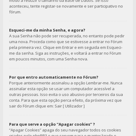
modo a reduzir o tamanho da Base de Dados. Se isso
aconteceu, tente registar-se novamente e ser participativo no
fórum.
Esqueci-me da minha Senha, e agora?
A sua Senha não pode ser recuperada, no entanto pode pedir
uma nova. Proceda como que se estivesse a entrar no Fórum
pela primeira vez. Clique em Entrar e em seguida em Esqueci-
me da senha. Siga as instruções, e voltará a entrar no Fórum
em poucos minutos, com uma Senha nova.
Por que entro automaticamente no Fórum?
Porque anteriormente assinalou a opção Lembrar-me. Nunca
assinalar esta opção se usar um computador acessível a
outras pessoas. Isso evita o uso abusivo por terceiros da sua
conta. Para que esta opção perca efeito, da próxima vez que
sair do Fórum clique em: Sair [ Utilizador ]
Para que serve a opção “Apagar cookies” ?
“Apagar Cookies” apaga do seu navegador todos os cookies
criados pelo phpBB3 e que servem para o manter ligado e