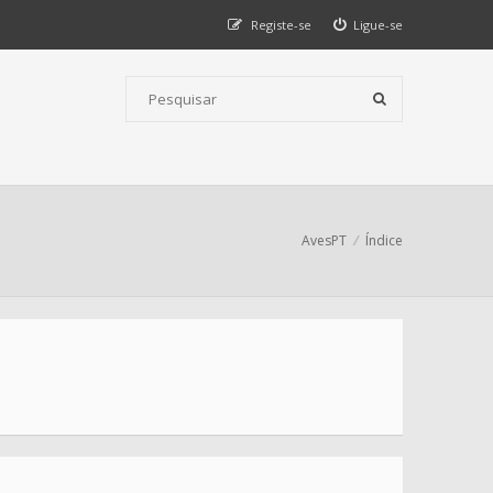
Registe-se
Ligue-se
AvesPT
Índice