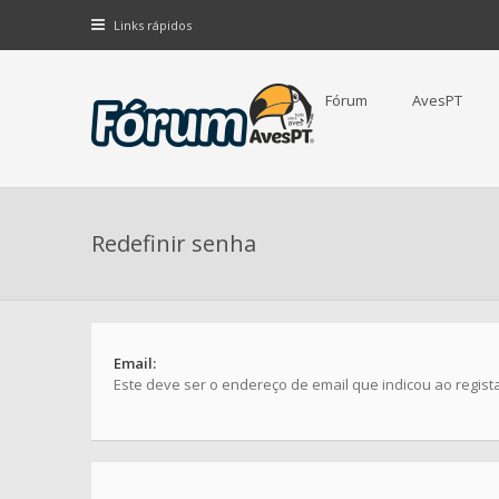
Links rápidos
Fórum
AvesPT
Redefinir senha
Email:
Este deve ser o endereço de email que indicou ao regista