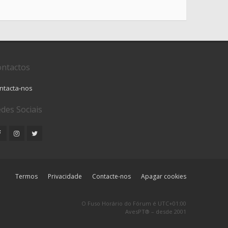
ntactos
ntacta-nos
des Sociais
Termos
Privacidade
Contacte-nos
Apagar cookies
O Fuso Horário do Fórum é
UTC+01:00
AvesPT® – desde 2001