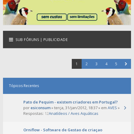
SUB FÓRUNS | PUBLICIDADE
1
2
3
4
5
Tópicos Recentes
Pato de Pequim - existem criadores em Portugal?
por
esiconsum
» terça, 31/jan/2012, 18:37 » em
AVES
»
Respostas:
12
Anatídeos / Aves Aquáticas
Orniflow - Software de Gestao de criaçao