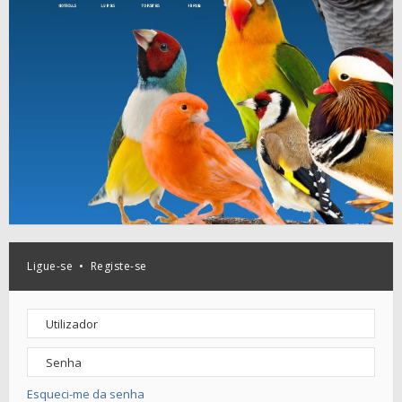
Ligue-se
•
Registe-se
Esqueci-me da senha