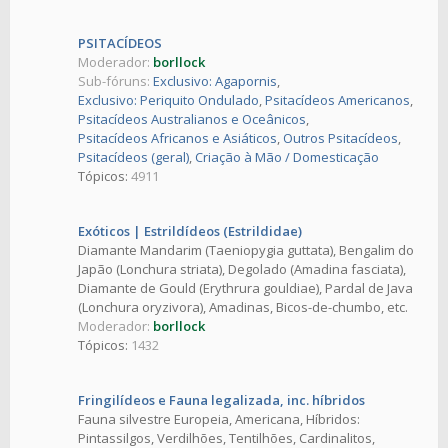
PSITACÍDEOS
Moderador:
borllock
Sub-fóruns:
Exclusivo: Agapornis
,
Exclusivo: Periquito Ondulado
,
Psitacídeos Americanos
,
Psitacídeos Australianos e Oceânicos
,
Psitacídeos Africanos e Asiáticos
,
Outros Psitacídeos
,
Psitacídeos (geral)
,
Criação à Mão / Domesticação
Tópicos:
4911
Exóticos | Estrildídeos (Estrildidae)
Diamante Mandarim (Taeniopygia guttata), Bengalim do
Japão (Lonchura striata), Degolado (Amadina fasciata),
Diamante de Gould (Erythrura gouldiae), Pardal de Java
(Lonchura oryzivora), Amadinas, Bicos-de-chumbo, etc.
Moderador:
borllock
Tópicos:
1432
Fringilídeos e Fauna legalizada, inc. híbridos
Fauna silvestre Europeia, Americana, Híbridos:
Pintassilgos, Verdilhões, Tentilhões, Cardinalitos,