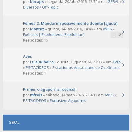
por
bocajrs
» segunda, 20/abr/2026, 13:52 » em
GERAL
»
Diversos / Off-Topic
Fêmea D. Mandarim possivelmente doente [ajuda]
por
Montez
» quinta, 14/jan/2016, 14:46 » em
AVES
»
Exóticos | Estrildídeos (Estrildidae)
1
2
Respostas:
15
Aves
por
LuisDRibeiro
» quinta, 13/jun/2024, 23:37 » em
AVES
»
PSITACÍDEOS
»
Psitacídeos Australianos e Oceânicos
Respostas:
1
Primeiro agapornis roseicoli
por
mfreis
» sábado, 14/mar/2026, 21:48 » em
AVES
»
PSITACÍDEOS
»
Exclusivo: Agapornis
GERAL