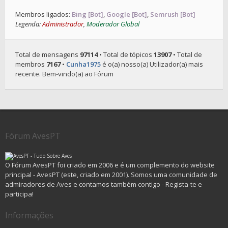
Membros ligados:
Bing [Bot]
,
Google [Bot]
,
Semrush [Bot]
Legenda:
Administrador
,
Moderador Global
Total de mensagens
97114
• Total de tópicos
13907
• Total de
membros
7167
•
Cunha1975
é o(a) nosso(a) Utilizador(a) mais
recente. Bem-vindo(a) ao Fórum
Fórum AvesPT
O Fórum AvesPT foi criado em 2006 e é um complemento do website
principal - AvesPT (este, criado em 2001). Somos uma comunidade de
admiradores de Aves e contamos também contigo - Regista-te e
participa!
Informações