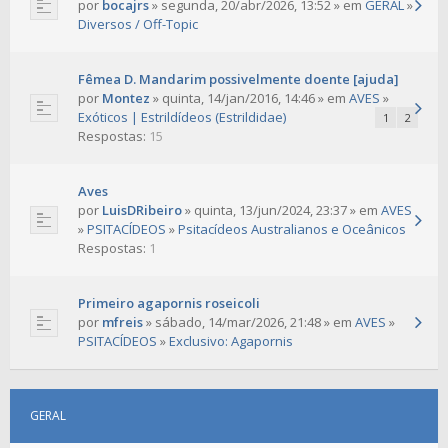
por
bocajrs
» segunda, 20/abr/2026, 13:52 » em
GERAL
»
Diversos / Off-Topic
Fêmea D. Mandarim possivelmente doente [ajuda]
por
Montez
» quinta, 14/jan/2016, 14:46 » em
AVES
»
Exóticos | Estrildídeos (Estrildidae)
1
2
Respostas:
15
Aves
por
LuisDRibeiro
» quinta, 13/jun/2024, 23:37 » em
AVES
»
PSITACÍDEOS
»
Psitacídeos Australianos e Oceânicos
Respostas:
1
Primeiro agapornis roseicoli
por
mfreis
» sábado, 14/mar/2026, 21:48 » em
AVES
»
PSITACÍDEOS
»
Exclusivo: Agapornis
GERAL