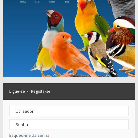
Ligue-se
•
Registe-se
Esqueci-me da senha