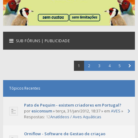
SUB FÓRUNS | PUBLICIDADE
1
2
3
4
5
Tópicos Recentes
Pato de Pequim - existem criadores em Portugal?
por
esiconsum
» terça, 31/jan/2012, 18:37 » em
AVES
»
Respostas:
12
Anatídeos / Aves Aquáticas
Orniflow - Software de Gestao de criaçao