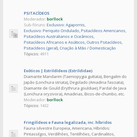
PSITACÍDEOS
Moderador:
borllock
Sub-fóruns:
Exclusivo: Agapornis
,
Exclusivo: Periquito Ondulado
,
Psitacídeos Americanos
,
Psitacídeos Australianos e Oceânicos
,
Psitacídeos Africanos e Asiáticos
,
Outros Psitacídeos
,
Psitacídeos (geral)
,
Criação à Mão / Domesticação
Tópicos:
4911
Exóticos | Estrildídeos (Estrildidae)
Diamante Mandarim (Taeniopygia guttata), Bengalim do
Japão (Lonchura striata), Degolado (Amadina fasciata),
Diamante de Gould (Erythrura gouldiae), Pardal de Java
(Lonchura oryzivora), Amadinas, Bicos-de-chumbo, etc.
Moderador:
borllock
Tópicos:
1432
Fringilídeos e Fauna legalizada, inc. híbridos
Fauna silvestre Europeia, Americana, Híbridos:
Pintassilgos, Verdilhões, Tentilhões, Cardinalitos,