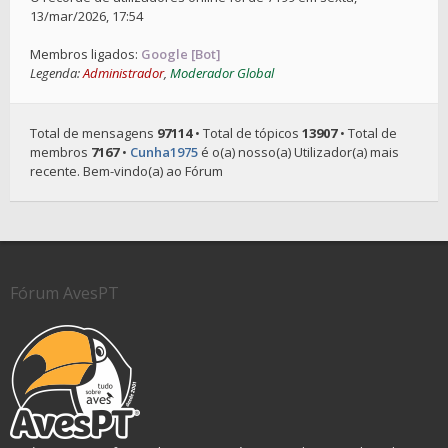
13/mar/2026, 17:54
Membros ligados:
Google [Bot]
Legenda:
Administrador
,
Moderador Global
Total de mensagens
97114
• Total de tópicos
13907
• Total de
membros
7167
•
Cunha1975
é o(a) nosso(a) Utilizador(a) mais
recente. Bem-vindo(a) ao Fórum
Fórum AvesPT