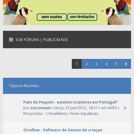
SUB FÓRUNS | PUBLICIDADE
1
2
3
4
5
Tópicos Recentes
Pato de Pequim - existem criadores em Portugal?
por
esiconsum
» terça, 31/jan/2012, 18:37 » em
AVES
»
Respostas:
12
Anatídeos / Aves Aquáticas
Orniflow - Software de Gestao de criaçao