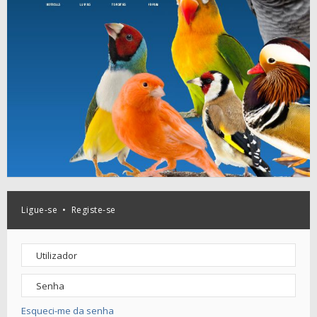
Ligue-se
•
Registe-se
Esqueci-me da senha