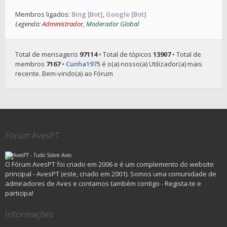
Membros ligados:
Bing [Bot]
,
Google [Bot]
Legenda:
Administrador
,
Moderador Global
Total de mensagens
97114
• Total de tópicos
13907
• Total de
membros
7167
•
Cunha1975
é o(a) nosso(a) Utilizador(a) mais
recente. Bem-vindo(a) ao Fórum
Fórum AvesPT
O Fórum AvesPT foi criado em 2006 e é um complemento do website
principal - AvesPT (este, criado em 2001). Somos uma comunidade de
admiradores de Aves e contamos também contigo - Regista-te e
participa!
Informações