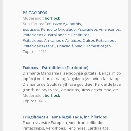
PSITACÍDEOS
Moderador:
borllock
Sub-fóruns:
Exclusivo: Agapornis
,
Exclusivo: Periquito Ondulado
,
Psitacídeos Americanos
,
Psitacídeos Australianos e Oceânicos
,
Psitacídeos Africanos e Asiáticos
,
Outros Psitacídeos
,
Psitacídeos (geral)
,
Criação à Mão / Domesticação
Tópicos:
4911
Exóticos | Estrildídeos (Estrildidae)
Diamante Mandarim (Taeniopygia guttata), Bengalim do
Japão (Lonchura striata), Degolado (Amadina fasciata),
Diamante de Gould (Erythrura gouldiae), Pardal de Java
(Lonchura oryzivora), Amadinas, Bicos-de-chumbo, etc.
Moderador:
borllock
Tópicos:
1432
Fringilídeos e Fauna legalizada, inc. híbridos
Fauna silvestre Europeia, Americana, Híbridos:
Pintassilgos, Verdilhões, Tentilhões, Cardinalitos,