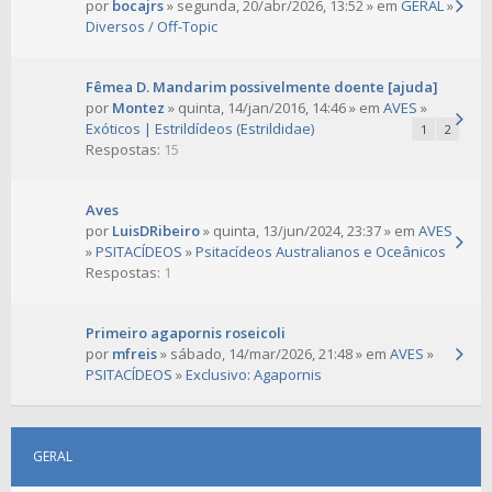
por
bocajrs
» segunda, 20/abr/2026, 13:52 » em
GERAL
»
Diversos / Off-Topic
Fêmea D. Mandarim possivelmente doente [ajuda]
por
Montez
» quinta, 14/jan/2016, 14:46 » em
AVES
»
Exóticos | Estrildídeos (Estrildidae)
1
2
Respostas:
15
Aves
por
LuisDRibeiro
» quinta, 13/jun/2024, 23:37 » em
AVES
»
PSITACÍDEOS
»
Psitacídeos Australianos e Oceânicos
Respostas:
1
Primeiro agapornis roseicoli
por
mfreis
» sábado, 14/mar/2026, 21:48 » em
AVES
»
PSITACÍDEOS
»
Exclusivo: Agapornis
GERAL