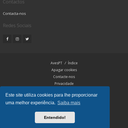
Contactos
Contacta-nos
Redes Sociais
AvesPT
Índice
Apagar cookies
Contacte-nos
Privacidade
Termos
Este site utiliza cookies para lhe proporcionar
uma melhor experiência.
Saiba mais
Traduzido por:
phpBB Portugal
O Fuso Horário do Fórum é
UTC+01:00
Entendido!
AvesPT® – desde 2001