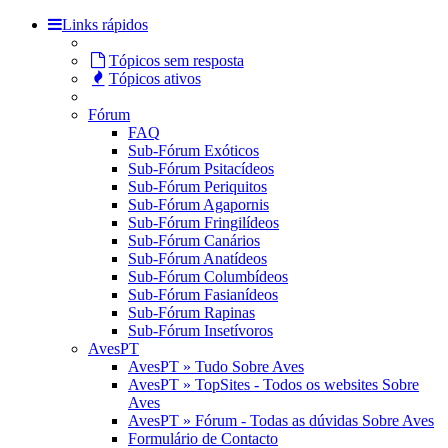
Links rápidos
Tópicos sem resposta
Tópicos ativos
Fórum
FAQ
Sub-Fórum Exóticos
Sub-Fórum Psitacídeos
Sub-Fórum Periquitos
Sub-Fórum Agapornis
Sub-Fórum Fringilídeos
Sub-Fórum Canários
Sub-Fórum Anatídeos
Sub-Fórum Columbídeos
Sub-Fórum Fasianídeos
Sub-Fórum Rapinas
Sub-Fórum Insetívoros
AvesPT
AvesPT » Tudo Sobre Aves
AvesPT » TopSites - Todos os websites Sobre
Aves
AvesPT » Fórum - Todas as dúvidas Sobre Aves
Formulário de Contacto