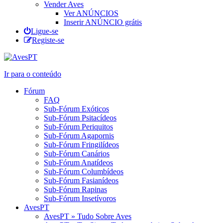
Vender Aves
Ver ANÚNCIOS
Inserir ANÚNCIO grátis
Ligue-se
Registe-se
Ir para o conteúdo
Fórum
FAQ
Sub-Fórum Exóticos
Sub-Fórum Psitacídeos
Sub-Fórum Periquitos
Sub-Fórum Agapornis
Sub-Fórum Fringilídeos
Sub-Fórum Canários
Sub-Fórum Anatídeos
Sub-Fórum Columbídeos
Sub-Fórum Fasianídeos
Sub-Fórum Rapinas
Sub-Fórum Insetívoros
AvesPT
AvesPT » Tudo Sobre Aves