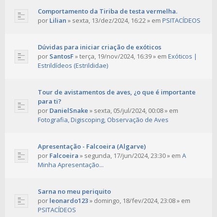
Comportamento da Tiriba de testa vermelha.
por
Lilian
»
sexta, 13/dez/2024, 16:22
» em
PSITACÍDEOS
Dúvidas para iniciar criação de exóticos
por
SantosF
»
terça, 19/nov/2024, 16:39
» em
Exóticos |
Estrildídeos (Estrildidae)
Tour de avistamentos de aves, ¿o que é importante
para ti?
por
DanielSnake
»
sexta, 05/jul/2024, 00:08
» em
Fotografia, Digiscoping, Observação de Aves
Apresentação - Falcoeira (Algarve)
por
Falcoeira
»
segunda, 17/jun/2024, 23:30
» em
A
Minha Apresentação...
Sarna no meu periquito
por
leonardo123
»
domingo, 18/fev/2024, 23:08
» em
PSITACÍDEOS