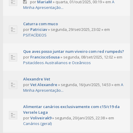
por
MariaM
»
quarta, 01/out/2025, 00:19
» em
A
Minha Apresentação...
Caturra com muco
por
Patriciav
»
segunda, 29/set/2025, 23:02
» em
PSITACÍDEOS
Que aves posso juntar num viveiro com red rumpeds?
por
FranciscoSousa
»
segunda, 08/set/2025, 12:02
» em
Psitacídeos Australianos e Oceânicos
Alexandre Vet
por
Vet Alexandre
»
segunda, 16/jun/2025, 14:53
» em
A
Minha Apresentação...
Alimentar canários exclusivamente com c15/c19 da
Versele Laga
por
Voliveirak9
»
segunda, 20/jan/2025, 22:38
» em
Canários (geral)