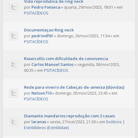
Vida reprodutiva de ring neck
por
Pedro Fonseca
»
quarta, 29/nov/2023, 18:01
» em
PSITACÍDEOS
Documentaçao Ring neck
por
pedrindf61
»
domingo, 26/nov/2023, 11:54
» em
PSITACÍDEOS
Roseicollis com dificuldade de convivencia
por
Carlos Manuel Santos
»
segunda, 06/nov/2023,
00:35
» em
PSITACÍDEOS
Rede para viveiro de Cabeças-de-ameixa [dúvidas]
por
Nelson710
»
domingo, 05/nov/2023, 23:45
» em
PSITACÍDEOS
Diamante mandarins reprodução com 2 casais
por
laranas
»
sexta, 27/out/2023, 21:30
» em
Exóticos |
Estrildídeos (Estrildidae)