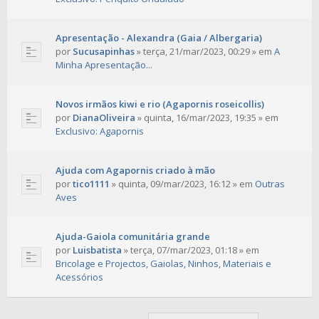
Apresentação - Alexandra (Gaia / Albergaria)
por
Sucusapinhas
»
terça, 21/mar/2023, 00:29
» em
A
Minha Apresentação...
Novos irmãos kiwi e rio (Agapornis roseicollis)
por
DianaOliveira
»
quinta, 16/mar/2023, 19:35
» em
Exclusivo: Agapornis
Ajuda com Agapornis criado à mão
por
tico1111
»
quinta, 09/mar/2023, 16:12
» em
Outras
Aves
Ajuda-Gaiola comunitária grande
por
Luisbatista
»
terça, 07/mar/2023, 01:18
» em
Bricolage e Projectos, Gaiolas, Ninhos, Materiais e
Acessórios