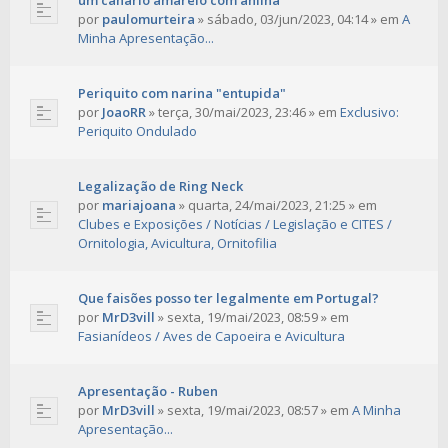
um canário amarelo com anilha
por
paulomurteira
»
sábado, 03/jun/2023, 04:14
» em
A
Minha Apresentação...
Periquito com narina "entupida"
por
JoaoRR
»
terça, 30/mai/2023, 23:46
» em
Exclusivo:
Periquito Ondulado
Legalização de Ring Neck
por
mariajoana
»
quarta, 24/mai/2023, 21:25
» em
Clubes e Exposições / Notícias / Legislação e CITES /
Ornitologia, Avicultura, Ornitofilia
Que faisões posso ter legalmente em Portugal?
por
MrD3vill
»
sexta, 19/mai/2023, 08:59
» em
Fasianídeos / Aves de Capoeira e Avicultura
Apresentação - Ruben
por
MrD3vill
»
sexta, 19/mai/2023, 08:57
» em
A Minha
Apresentação...