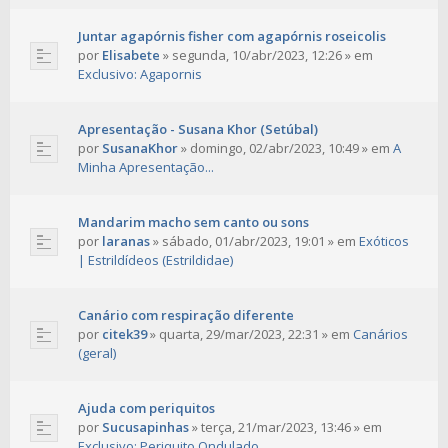
Juntar agapórnis fisher com agapórnis roseicolis
por
Elisabete
»
segunda, 10/abr/2023, 12:26
» em
Exclusivo: Agapornis
Apresentação - Susana Khor (Setúbal)
por
SusanaKhor
»
domingo, 02/abr/2023, 10:49
» em
A
Minha Apresentação...
Mandarim macho sem canto ou sons
por
laranas
»
sábado, 01/abr/2023, 19:01
» em
Exóticos
| Estrildídeos (Estrildidae)
Canário com respiração diferente
por
citek39
»
quarta, 29/mar/2023, 22:31
» em
Canários
(geral)
Ajuda com periquitos
por
Sucusapinhas
»
terça, 21/mar/2023, 13:46
» em
Exclusivo: Periquito Ondulado