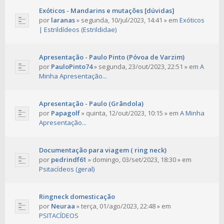
Exóticos - Mandarins e mutações [dúvidas]
por
laranas
»
segunda, 10/jul/2023, 14:41
» em
Exóticos
| Estrildídeos (Estrildidae)
Apresentação - Paulo Pinto (Póvoa de Varzim)
por
PauloPinto74
»
segunda, 23/out/2023, 22:51
» em
A
Minha Apresentação...
Apresentação - Paulo (Grândola)
por
Papagolf
»
quinta, 12/out/2023, 10:15
» em
A Minha
Apresentação...
Documentação para viagem ( ring neck)
por
pedrindf61
»
domingo, 03/set/2023, 18:30
» em
Psitacídeos (geral)
Ringneck domesticação
por
Neuraa
»
terça, 01/ago/2023, 22:48
» em
PSITACÍDEOS