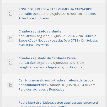
ROSEICOLIS VERDE e FACE VERMELHA CARNAXIDE
por
cajo100
»
quarta, 26/jul/2023, 09:08
» em
Perdidos,
Achados e Roubados
Criador registado carduelis
por
Cardu
»
segunda, 10/jul/2023, 20:32
» em
Clubes e
Exposições / Notícias / Legislação e CITES / Ornitologia,
Avicultura, Ornitofilia
Criador registado de Carduelis Parva
por
Cardu
»
segunda, 26/jun/2023, 12:01
» em
Fringilídeos e Fauna legalizada, inc. híbridos
Canário amarelo encontrado em Alvalade Lisboa
por
paulomurteira
»
sábado, 03/jun/2023, 04:16
» em
Perdidos, Achados e Roubados
Paulo Murteira, Lisboa, estou aqui porque encontrei