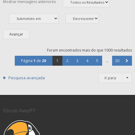
Mostrar mensagens anteriores
Foram encontrados mais do que 1000 resultados
Página
1
de
20
1
2
3
4
5
...
20
Pesquisa avançada
Ir para
Fórum AvesPT