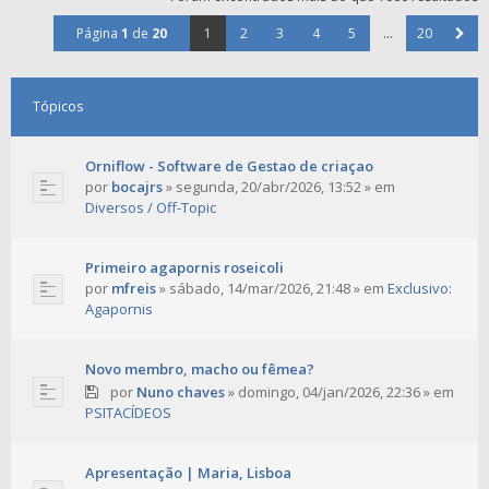
Página
1
de
20
1
2
3
4
5
...
20
Tópicos
Orniflow - Software de Gestao de criaçao
por
bocajrs
»
segunda, 20/abr/2026, 13:52
» em
Diversos / Off-Topic
Primeiro agapornis roseicoli
por
mfreis
»
sábado, 14/mar/2026, 21:48
» em
Exclusivo:
Agapornis
Novo membro, macho ou fêmea?
por
Nuno chaves
»
domingo, 04/jan/2026, 22:36
» em
PSITACÍDEOS
Apresentação | Maria, Lisboa