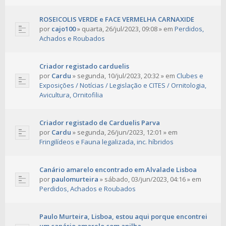
ROSEICOLIS VERDE e FACE VERMELHA CARNAXIDE
por
cajo100
»
quarta, 26/jul/2023, 09:08
» em
Perdidos,
Achados e Roubados
Criador registado carduelis
por
Cardu
»
segunda, 10/jul/2023, 20:32
» em
Clubes e
Exposições / Notícias / Legislação e CITES / Ornitologia,
Avicultura, Ornitofilia
Criador registado de Carduelis Parva
por
Cardu
»
segunda, 26/jun/2023, 12:01
» em
Fringilídeos e Fauna legalizada, inc. híbridos
Canário amarelo encontrado em Alvalade Lisboa
por
paulomurteira
»
sábado, 03/jun/2023, 04:16
» em
Perdidos, Achados e Roubados
Paulo Murteira, Lisboa, estou aqui porque encontrei