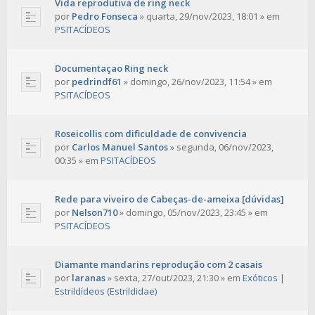
Vida reprodutiva de ring neck
por
Pedro Fonseca
»
quarta, 29/nov/2023, 18:01
» em
PSITACÍDEOS
Documentaçao Ring neck
por
pedrindf61
»
domingo, 26/nov/2023, 11:54
» em
PSITACÍDEOS
Roseicollis com dificuldade de convivencia
por
Carlos Manuel Santos
»
segunda, 06/nov/2023,
00:35
» em
PSITACÍDEOS
Rede para viveiro de Cabeças-de-ameixa [dúvidas]
por
Nelson710
»
domingo, 05/nov/2023, 23:45
» em
PSITACÍDEOS
Diamante mandarins reprodução com 2 casais
por
laranas
»
sexta, 27/out/2023, 21:30
» em
Exóticos |
Estrildídeos (Estrildidae)