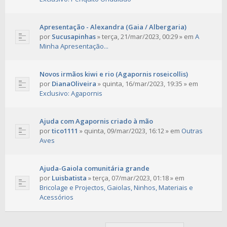
Apresentação - Alexandra (Gaia / Albergaria)
por
Sucusapinhas
»
terça, 21/mar/2023, 00:29
» em
A
Minha Apresentação...
Novos irmãos kiwi e rio (Agapornis roseicollis)
por
DianaOliveira
»
quinta, 16/mar/2023, 19:35
» em
Exclusivo: Agapornis
Ajuda com Agapornis criado à mão
por
tico1111
»
quinta, 09/mar/2023, 16:12
» em
Outras
Aves
Ajuda-Gaiola comunitária grande
por
Luisbatista
»
terça, 07/mar/2023, 01:18
» em
Bricolage e Projectos, Gaiolas, Ninhos, Materiais e
Acessórios