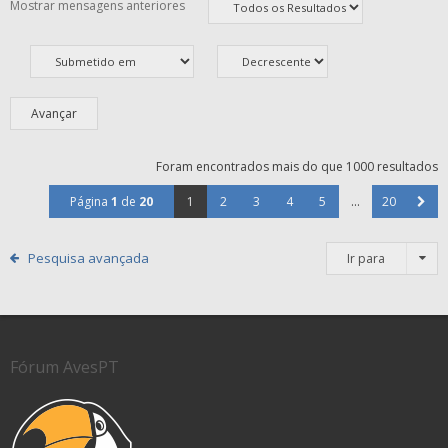
Mostrar mensagens anteriores
Foram encontrados mais do que 1000 resultados
Página
1
de
20
1
2
3
4
5
...
20
Pesquisa avançada
Ir para
Fórum AvesPT