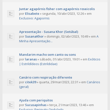
Juntar agapórnis fisher com agapórnis roseicolis
por
Elisabete
»
segunda, 10/abr/2023, 12:26
» em
Exclusivo: Agapornis
Apresentação - Susana Khor (Setúbal)
por
SusanaKhor
»
domingo, 02/abr/2023, 10:49
» em
A
Minha Apresentação...
Mandarim macho sem canto ou sons
por
laranas
»
sábado, 01/abr/2023, 19:01
» em
Exóticos
| Estrildídeos (Estrildidae)
Canário com respiração diferente
por
citek39
»
quarta, 29/mar/2023, 22:31
» em
Canários
(geral)
Ajuda com periquitos
por
Sucusapinhas
»
terça, 21/mar/2023, 13:46
» em
Exclusivo: Periquito Ondulado