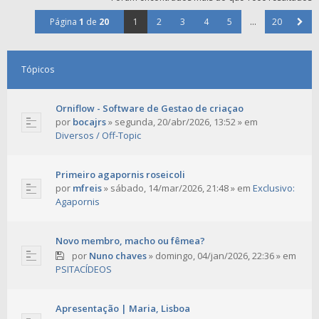
Página
1
de
20
1
2
3
4
5
...
20
Tópicos
Orniflow - Software de Gestao de criaçao
por
bocajrs
»
segunda, 20/abr/2026, 13:52
» em
Diversos / Off-Topic
Primeiro agapornis roseicoli
por
mfreis
»
sábado, 14/mar/2026, 21:48
» em
Exclusivo:
Agapornis
Novo membro, macho ou fêmea?
por
Nuno chaves
»
domingo, 04/jan/2026, 22:36
» em
PSITACÍDEOS
Apresentação | Maria, Lisboa