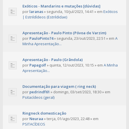
Exóticos - Mandarins e mutações [dúvidas]
por
laranas
»
segunda, 10/jul/2023, 14:41
» em
Exóticos
| Estrildídeos (Estrildidae)
Apresentação - Paulo Pinto (Póvoa de Varzim)
por
PauloPinto74
»
segunda, 23/out/2023, 22:51
» em
A
Minha Apresentação...
Apresentação - Paulo (Grândola)
por
Papagolf
»
quinta, 12/out/2023, 10:15
» em
A Minha
Apresentação...
Documentação para viagem ( ring neck)
por
pedrindf61
»
domingo, 03/set/2023, 18:30
» em
Psitacídeos (geral)
Ringneck domesticação
por
Neuraa
»
terça, 01/ago/2023, 22:48
» em
PSITACÍDEOS