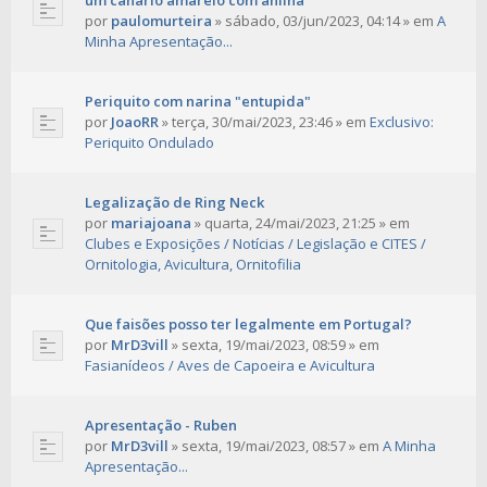
um canário amarelo com anilha
por
paulomurteira
»
sábado, 03/jun/2023, 04:14
» em
A
Minha Apresentação...
Periquito com narina "entupida"
por
JoaoRR
»
terça, 30/mai/2023, 23:46
» em
Exclusivo:
Periquito Ondulado
Legalização de Ring Neck
por
mariajoana
»
quarta, 24/mai/2023, 21:25
» em
Clubes e Exposições / Notícias / Legislação e CITES /
Ornitologia, Avicultura, Ornitofilia
Que faisões posso ter legalmente em Portugal?
por
MrD3vill
»
sexta, 19/mai/2023, 08:59
» em
Fasianídeos / Aves de Capoeira e Avicultura
Apresentação - Ruben
por
MrD3vill
»
sexta, 19/mai/2023, 08:57
» em
A Minha
Apresentação...