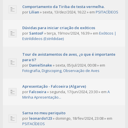
Comportamento da Tiriba de testa vermelha.
por
Lilian
»
sexta, 13/dez/2024, 16:22
» em
PSITACÍDEOS
Dúvidas para iniciar criação de exóticos
por
SantosF
»
terça, 19/nov/2024, 16:39
» em
Exóticos |
Estrildídeos (Estrildidae)
Tour de avistamentos de aves, ¿o que é importante
para ti?
por
DanielSnake
»
sexta, 05/jul/2024, 00:08
» em
Fotografia, Digiscoping, Observação de Aves
Apresentação - Falcoeira (Algarve)
por
Falcoeira
»
segunda, 17/jun/2024, 23:30
» em
A
Minha Apresentação...
Sarna no meu periquito
por
leonardo123
»
domingo, 18/fev/2024, 23:08
» em
PSITACÍDEOS