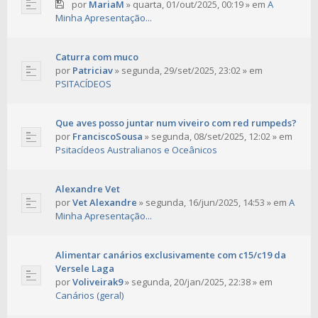
por
MariaM
»
quarta, 01/out/2025, 00:19
» em
A
Minha Apresentação...
Caturra com muco
por
Patriciav
»
segunda, 29/set/2025, 23:02
» em
PSITACÍDEOS
Que aves posso juntar num viveiro com red rumpeds?
por
FranciscoSousa
»
segunda, 08/set/2025, 12:02
» em
Psitacídeos Australianos e Oceânicos
Alexandre Vet
por
Vet Alexandre
»
segunda, 16/jun/2025, 14:53
» em
A
Minha Apresentação...
Alimentar canários exclusivamente com c15/c19 da
Versele Laga
por
Voliveirak9
»
segunda, 20/jan/2025, 22:38
» em
Canários (geral)