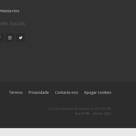
ntacta-nos
des Sociais
Termos
Privacidade
Contacte-nos
Apagar cookies
O Fuso Horário do Fórum é
UTC+01:00
AvesPT® – desde 2001