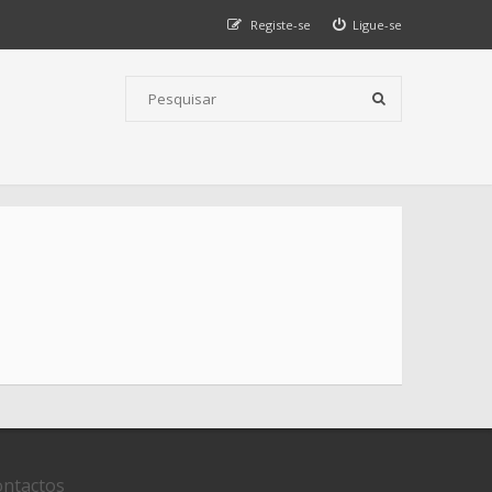
Registe-se
Ligue-se
ntactos