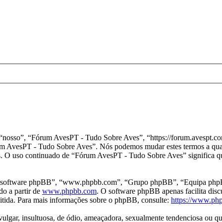
osso”, “Fórum AvesPT - Tudo Sobre Aves”, “https://forum.avespt.com”
“Fórum AvesPT - Tudo Sobre Aves”. Nós podemos mudar estes termos a q
os. O uso continuado de “Fórum AvesPT - Tudo Sobre Aves” significa qu
 “software phpBB”, “www.phpbb.com”, “Grupo phpBB”, “Equipa phpBB”
do a partir de
www.phpbb.com
. O software phpBB apenas facilita dis
tida. Para mais informações sobre o phpBB, consulte:
https://www.ph
ar, insultuosa, de ódio, ameaçadora, sexualmente tendenciosa ou qualq