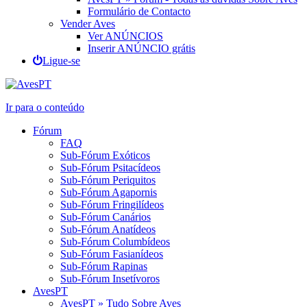
Formulário de Contacto
Vender Aves
Ver ANÚNCIOS
Inserir ANÚNCIO grátis
Ligue-se
Ir para o conteúdo
Fórum
FAQ
Sub-Fórum Exóticos
Sub-Fórum Psitacídeos
Sub-Fórum Periquitos
Sub-Fórum Agapornis
Sub-Fórum Fringilídeos
Sub-Fórum Canários
Sub-Fórum Anatídeos
Sub-Fórum Columbídeos
Sub-Fórum Fasianídeos
Sub-Fórum Rapinas
Sub-Fórum Insetívoros
AvesPT
AvesPT » Tudo Sobre Aves