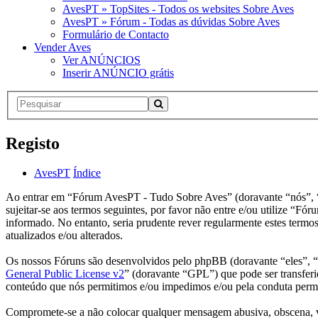
AvesPT » TopSites - Todos os websites Sobre Aves
AvesPT » Fórum - Todas as dúvidas Sobre Aves
Formulário de Contacto
Vender Aves
Ver ANÚNCIOS
Inserir ANÚNCIO grátis
Registo
AvesPT
Índice
Ao entrar em “Fórum AvesPT - Tudo Sobre Aves” (doravante “nós”, “n
sujeitar-se aos termos seguintes, por favor não entre e/ou utilize 
informado. No entanto, seria prudente rever regularmente estes term
atualizados e/ou alterados.
Os nossos Fóruns são desenvolvidos pelo phpBB (doravante “eles”,
General Public License v2
” (doravante “GPL”) que pode ser transferi
conteúdo que nós permitimos e/ou impedimos e/ou pela conduta permi
Compromete-se a não colocar qualquer mensagem abusiva, obscena, vulg