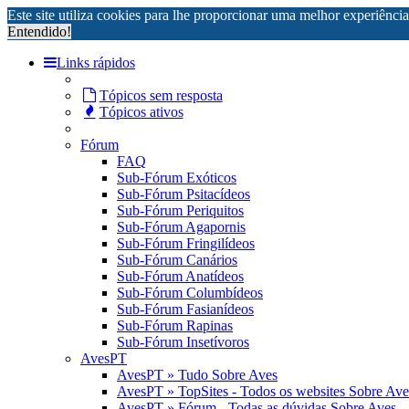
Este site utiliza cookies para lhe proporcionar uma melhor experiênci
Entendido!
Links rápidos
Tópicos sem resposta
Tópicos ativos
Fórum
FAQ
Sub-Fórum Exóticos
Sub-Fórum Psitacídeos
Sub-Fórum Periquitos
Sub-Fórum Agapornis
Sub-Fórum Fringilídeos
Sub-Fórum Canários
Sub-Fórum Anatídeos
Sub-Fórum Columbídeos
Sub-Fórum Fasianídeos
Sub-Fórum Rapinas
Sub-Fórum Insetívoros
AvesPT
AvesPT » Tudo Sobre Aves
AvesPT » TopSites - Todos os websites Sobre Ave
AvesPT » Fórum - Todas as dúvidas Sobre Aves