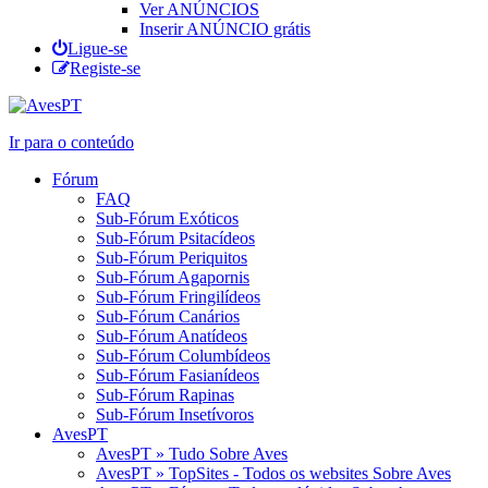
Ver ANÚNCIOS
Inserir ANÚNCIO grátis
Ligue-se
Registe-se
Ir para o conteúdo
Fórum
FAQ
Sub-Fórum Exóticos
Sub-Fórum Psitacídeos
Sub-Fórum Periquitos
Sub-Fórum Agapornis
Sub-Fórum Fringilídeos
Sub-Fórum Canários
Sub-Fórum Anatídeos
Sub-Fórum Columbídeos
Sub-Fórum Fasianídeos
Sub-Fórum Rapinas
Sub-Fórum Insetívoros
AvesPT
AvesPT » Tudo Sobre Aves
AvesPT » TopSites - Todos os websites Sobre Aves