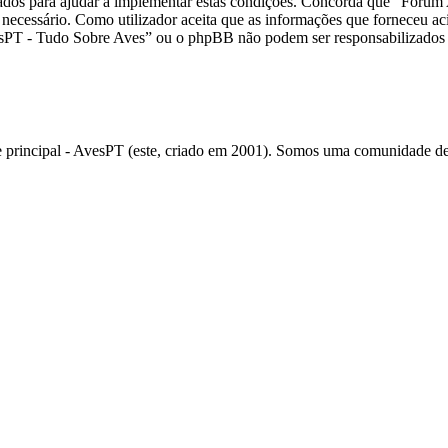
tados para ajudar a implementar estas condições. Concorda que “Fórum
e necessário. Como utilizador aceita que as informações que forneceu
esPT - Tudo Sobre Aves” ou o phpBB não podem ser responsabilizados 
rincipal - AvesPT (este, criado em 2001). Somos uma comunidade de 