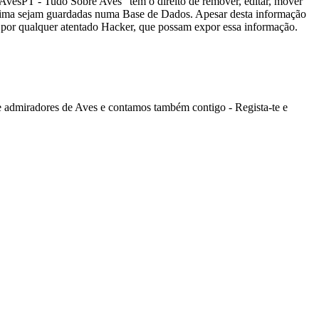
 AvesPT - Tudo Sobre Aves” tem o direito de remover, editar, mover
 acima sejam guardadas numa Base de Dados. Apesar desta informação
por qualquer atentado Hacker, que possam expor essa informação.
admiradores de Aves e contamos também contigo - Regista-te e