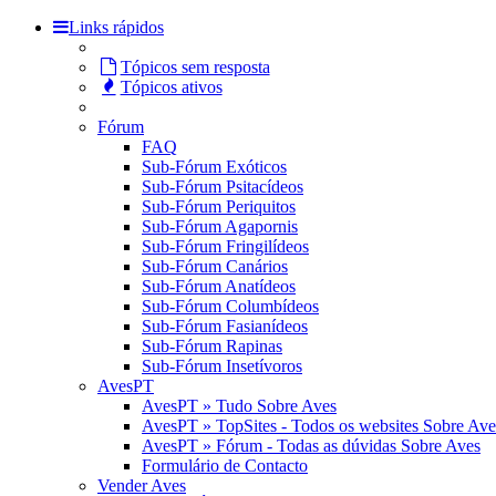
Links rápidos
Tópicos sem resposta
Tópicos ativos
Fórum
FAQ
Sub-Fórum Exóticos
Sub-Fórum Psitacídeos
Sub-Fórum Periquitos
Sub-Fórum Agapornis
Sub-Fórum Fringilídeos
Sub-Fórum Canários
Sub-Fórum Anatídeos
Sub-Fórum Columbídeos
Sub-Fórum Fasianídeos
Sub-Fórum Rapinas
Sub-Fórum Insetívoros
AvesPT
AvesPT » Tudo Sobre Aves
AvesPT » TopSites - Todos os websites Sobre Ave
AvesPT » Fórum - Todas as dúvidas Sobre Aves
Formulário de Contacto
Vender Aves