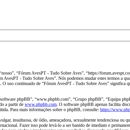
osso”, “Fórum AvesPT - Tudo Sobre Aves”, “https://forum.avespt.com”
“Fórum AvesPT - Tudo Sobre Aves”. Nós podemos mudar estes termos a q
os. O uso continuado de “Fórum AvesPT - Tudo Sobre Aves” significa qu
 “software phpBB”, “www.phpbb.com”, “Grupo phpBB”, “Equipa phpBB”
do a partir de
www.phpbb.com
. O software phpBB apenas facilita dis
tida. Para mais informações sobre o phpBB, consulte:
https://www.ph
ar, insultuosa, de ódio, ameaçadora, sexualmente tendenciosa ou qualq
acional. Fazer isso pode levá-lo a ser banido de imediato e permanente