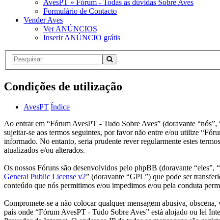
AvesPT » Fórum - Todas as dúvidas Sobre Aves
Formulário de Contacto
Vender Aves
Ver ANÚNCIOS
Inserir ANÚNCIO grátis
Condições de utilização
AvesPT
Índice
Ao entrar em “Fórum AvesPT - Tudo Sobre Aves” (doravante “nós”, “n
sujeitar-se aos termos seguintes, por favor não entre e/ou utilize 
informado. No entanto, seria prudente rever regularmente estes term
atualizados e/ou alterados.
Os nossos Fóruns são desenvolvidos pelo phpBB (doravante “eles”,
General Public License v2
” (doravante “GPL”) que pode ser transferi
conteúdo que nós permitimos e/ou impedimos e/ou pela conduta permi
Compromete-se a não colocar qualquer mensagem abusiva, obscena, vulg
país onde “Fórum AvesPT - Tudo Sobre Aves” está alojado ou lei Intern