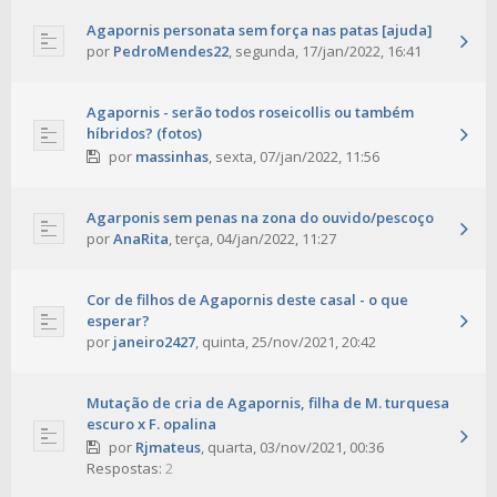
Agapornis personata sem força nas patas [ajuda]
por
PedroMendes22
,
segunda, 17/jan/2022, 16:41
Agapornis - serão todos roseicollis ou também
híbridos? (fotos)
por
massinhas
,
sexta, 07/jan/2022, 11:56
Agarponis sem penas na zona do ouvido/pescoço
por
AnaRita
,
terça, 04/jan/2022, 11:27
Cor de filhos de Agapornis deste casal - o que
esperar?
por
janeiro2427
,
quinta, 25/nov/2021, 20:42
Mutação de cria de Agapornis, filha de M. turquesa
escuro x F. opalina
por
Rjmateus
,
quarta, 03/nov/2021, 00:36
Respostas:
2