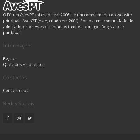
O Fórum AvesPT foi criado em 2006 e é um complemento do website
principal - AvesPT (este, criado em 2001). Somos uma comunidade de
admiradores de Aves e contamos também contigo - Regista-te e
participa!
Informações
Regras
Questões Frequentes
Contactos
Contacta-nos
Redes Sociais