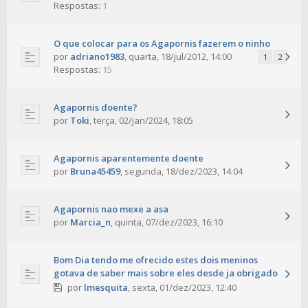
Respostas:
1
O que colocar para os Agapornis fazerem o ninho
por
adriano1983
,
quarta, 18/jul/2012, 14:00
1
2
Respostas:
15
Agapornis doente?
por
Toki
,
terça, 02/jan/2024, 18:05
Agapornis aparentemente doente
por
Bruna45459
,
segunda, 18/dez/2023, 14:04
Agapornis nao mexe a asa
por
Marcia_n
,
quinta, 07/dez/2023, 16:10
Bom Dia tendo me ofrecido estes dois meninos
gotava de saber mais sobre eles desde ja obrigado
por
lmesquita
,
sexta, 01/dez/2023, 12:40