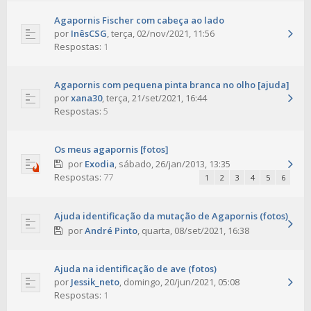
Agapornis Fischer com cabeça ao lado
por
InêsCSG
,
terça, 02/nov/2021, 11:56
Respostas:
1
Agapornis com pequena pinta branca no olho [ajuda]
por
xana30
,
terça, 21/set/2021, 16:44
Respostas:
5
Os meus agapornis [fotos]
por
Exodia
,
sábado, 26/jan/2013, 13:35
Respostas:
77
1
2
3
4
5
6
Ajuda identificação da mutação de Agapornis (fotos)
por
André Pinto
,
quarta, 08/set/2021, 16:38
Ajuda na identificação de ave (fotos)
por
Jessik_neto
,
domingo, 20/jun/2021, 05:08
Respostas:
1