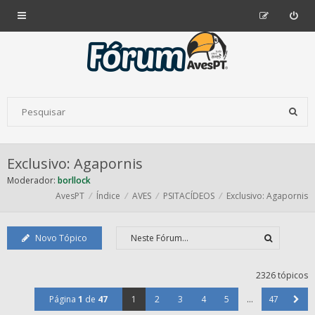
Exclusivo: Agapornis
Moderador:
borllock
AvesPT
Índice
AVES
PSITACÍDEOS
Exclusivo: Agapornis
Novo Tópico
2326 tópicos
Página
1
de
47
1
2
3
4
5
...
47