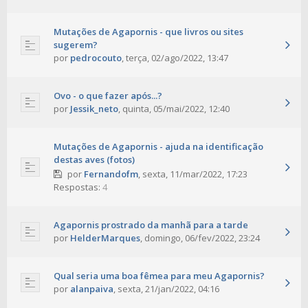
Mutações de Agapornis - que livros ou sites
sugerem?
por
pedrocouto
,
terça, 02/ago/2022, 13:47
Ovo - o que fazer após...?
por
Jessik_neto
,
quinta, 05/mai/2022, 12:40
Mutações de Agapornis - ajuda na identificação
destas aves (fotos)
por
Fernandofm
,
sexta, 11/mar/2022, 17:23
Respostas:
4
Agapornis prostrado da manhã para a tarde
por
HelderMarques
,
domingo, 06/fev/2022, 23:24
Qual seria uma boa fêmea para meu Agapornis?
por
alanpaiva
,
sexta, 21/jan/2022, 04:16