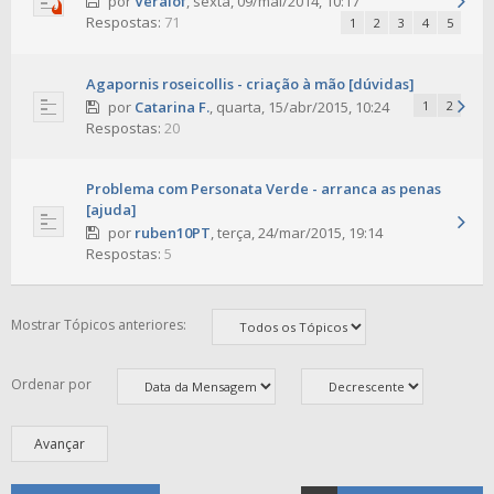
por
Veralof
,
sexta, 09/mai/2014, 10:17
Respostas:
71
1
2
3
4
5
Agapornis roseicollis - criação à mão [dúvidas]
por
Catarina F.
,
quarta, 15/abr/2015, 10:24
1
2
Respostas:
20
Problema com Personata Verde - arranca as penas
[ajuda]
por
ruben10PT
,
terça, 24/mar/2015, 19:14
Respostas:
5
Mostrar Tópicos anteriores:
Ordenar por