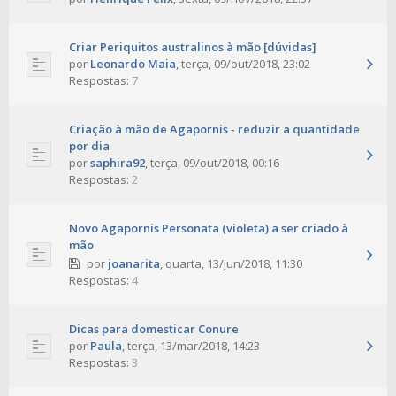
Criar Periquitos australinos à mão [dúvidas]
por
Leonardo Maia
,
terça, 09/out/2018, 23:02
Respostas:
7
Criação à mão de Agapornis - reduzir a quantidade
por dia
por
saphira92
,
terça, 09/out/2018, 00:16
Respostas:
2
Novo Agapornis Personata (violeta) a ser criado à
mão
por
joanarita
,
quarta, 13/jun/2018, 11:30
Respostas:
4
Dicas para domesticar Conure
por
Paula
,
terça, 13/mar/2018, 14:23
Respostas:
3