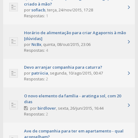
criado à mão?
por
sofiacb
,
terça, 24/nov/2015, 17:28
Respostas:
1
Horário de alimentação para criar Agapornis à mão
[dúvidas]
por
NcBx
,
quinta, 08/out/2015, 23:06
Respostas:
4
Devo arranjar companhia para caturra?
por
patriicia
,
segunda, 10/ago/2015, 00:47
Respostas:
2
O novo elemento da família - aratinga sol, com 20
dias
por
birdlover
,
sexta, 26/jun/2015, 16:44
Respostas:
2
Ave de companhia para ter em apartamento - qual
aconselham?