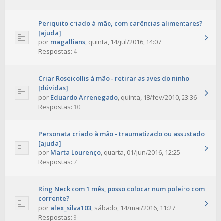
Periquito criado à mão, com carências alimentares?
[ajuda]
por
magallians
,
quinta, 14/jul/2016, 14:07
Respostas:
4
Criar Roseicollis à mão - retirar as aves do ninho
[dúvidas]
por
Eduardo Arrenegado
,
quinta, 18/fev/2010, 23:36
Respostas:
10
Personata criado à mão - traumatizado ou assustado
[ajuda]
por
Marta Lourenço
,
quarta, 01/jun/2016, 12:25
Respostas:
7
Ring Neck com 1 mês, posso colocar num poleiro com
corrente?
por
alex_silva103
,
sábado, 14/mai/2016, 11:27
Respostas:
3