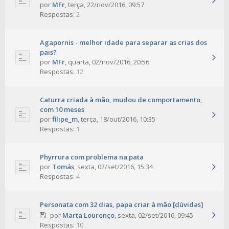
por
MFr
,
terça, 22/nov/2016, 09:57
Respostas:
2
Agapornis - melhor idade para separar as crias dos
pais?
por
MFr
,
quarta, 02/nov/2016, 20:56
Respostas:
12
Caturra criada à mão, mudou de comportamento,
com 10 meses
por
filipe_m
,
terça, 18/out/2016, 10:35
Respostas:
1
Phyrrura com problema na pata
por
Tomás
,
sexta, 02/set/2016, 15:34
Respostas:
4
Personata com 32 dias, papa criar à mão [dúvidas]
por
Marta Lourenço
,
sexta, 02/set/2016, 09:45
Respostas:
10