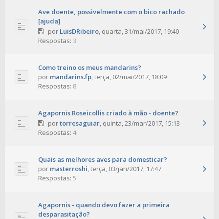
Ave doente, possivelmente com o bico rachado
[ajuda]
por
LuisDRibeiro
,
quarta, 31/mai/2017, 19:40
Respostas:
3
Como treino os meus mandarins?
por
mandarins.fp
,
terça, 02/mai/2017, 18:09
Respostas:
8
Agapornis Roseicollis criado à mão - doente?
por
torresaguiar
,
quinta, 23/mar/2017, 15:13
Respostas:
4
Quais as melhores aves para domesticar?
por
masterroshi
,
terça, 03/jan/2017, 17:47
Respostas:
5
Agapornis - quando devo fazer a primeira
desparasitação?