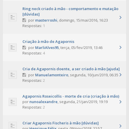
Ring neck criado à mão - comportamento e mutação
[dúvidas]
por
masterroshi
,
domingo, 15/mai/2016, 16:23
Respostas:
1
Criação à mão de Agapornis
por
MarliAlves95
,
terça, 05/fev/2019, 13:46
Respostas:
4
Cria de Agapornis doente, a ser criado à mão [ajuda]
por
Manuelamonteiro
,
segunda, 10/jun/2019, 06:35
Respostas:
2
Agapornis Roseicollis - morte de cria (criação à mão)
por
nunoalexandre
,
segunda, 21/jan/2019, 19:19
Respostas:
2
Criar Agapornis Fischeris à mão [dúvidas]
por
Henrique Félix
,
sexta, 09/nov/2018, 22:57