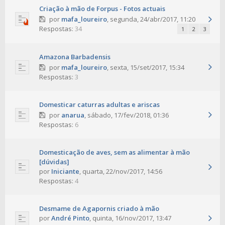
Criação à mão de Forpus - Fotos actuais
por
mafa_loureiro
,
segunda, 24/abr/2017, 11:20
Respostas:
34
1
2
3
Amazona Barbadensis
por
mafa_loureiro
,
sexta, 15/set/2017, 15:34
Respostas:
3
Domesticar caturras adultas e ariscas
por
anarua
,
sábado, 17/fev/2018, 01:36
Respostas:
6
Domesticação de aves, sem as alimentar à mão
[dúvidas]
por
Iniciante
,
quarta, 22/nov/2017, 14:56
Respostas:
4
Desmame de Agapornis criado à mão
por
André Pinto
,
quinta, 16/nov/2017, 13:47