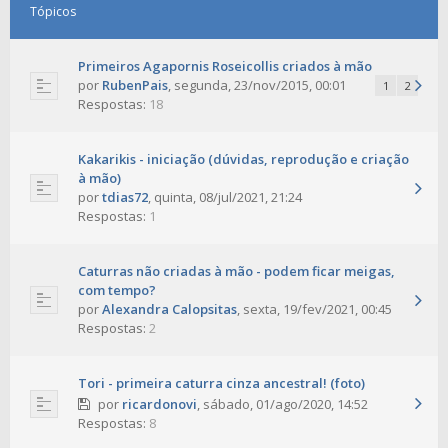
Tópicos
Primeiros Agapornis Roseicollis criados à mão
por
RubenPais
,
segunda, 23/nov/2015, 00:01
1
2
Respostas:
18
Kakarikis - iniciação (dúvidas, reprodução e criação
à mão)
por
tdias72
,
quinta, 08/jul/2021, 21:24
Respostas:
1
Caturras não criadas à mão - podem ficar meigas,
com tempo?
por
Alexandra Calopsitas
,
sexta, 19/fev/2021, 00:45
Respostas:
2
Tori - primeira caturra cinza ancestral! (foto)
por
ricardonovi
,
sábado, 01/ago/2020, 14:52
Respostas:
8