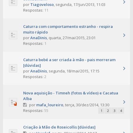
por
Tiagoveloso
,
segunda, 17/jun/2013, 11:03
Respostas:
11
Caturra com comportamento estranho - respira
muito rápido
por
AnaDinis
,
quarta, 27/mai/2015, 23:01
Respostas:
1
Caturra bebé a ser criada à mão - pais morreram
[dúvidas]
por
AnaDinis
,
segunda, 18/mai/2015, 17:15
Respostas:
2
Nova aquisição - Timneh (fotos & vídeo) e Cacatua
Alba
por
mafa_loureiro
,
terça, 30/dez/2014, 13:30
Respostas:
55
1
2
3
4
Criação à Mão de Roseicollis [dúvidas]