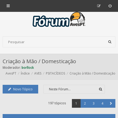
Criação à Mão / Domesticação
Moderador:
borllock
AvesPT
Índice
AVES
PSITACÍDEOS
Criação à Mão / Domesticação
Novo Tópico
197 tópicos
1
2
3
4