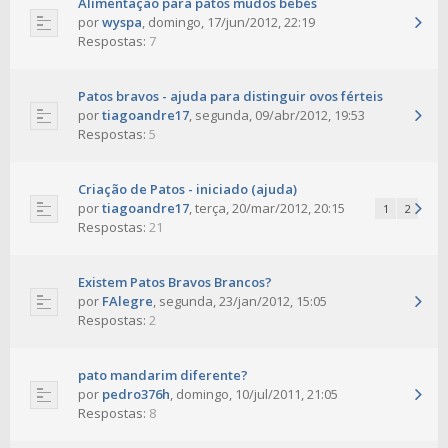
Alimentação para patos mudos bebés
por
wyspa
,
domingo, 17/jun/2012, 22:19
Respostas:
7
Patos bravos - ajuda para distinguir ovos férteis
por
tiagoandre17
,
segunda, 09/abr/2012, 19:53
Respostas:
5
Criação de Patos - iniciado (ajuda)
por
tiagoandre17
,
terça, 20/mar/2012, 20:15
1
2
Respostas:
21
Existem Patos Bravos Brancos?
por
FAlegre
,
segunda, 23/jan/2012, 15:05
Respostas:
2
pato mandarim diferente?
por
pedro376h
,
domingo, 10/jul/2011, 21:05
Respostas:
8