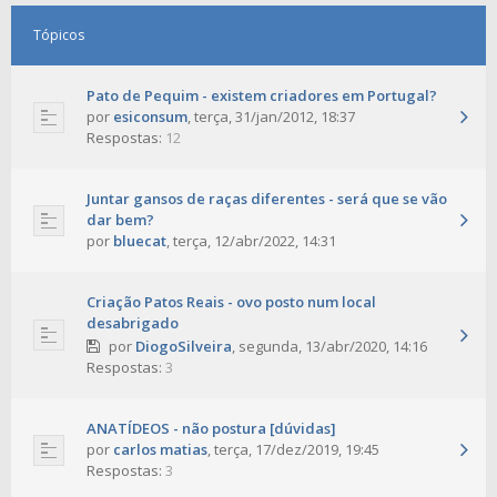
Tópicos
Pato de Pequim - existem criadores em Portugal?
por
esiconsum
,
terça, 31/jan/2012, 18:37
Respostas:
12
Juntar gansos de raças diferentes - será que se vão
dar bem?
por
bluecat
,
terça, 12/abr/2022, 14:31
Criação Patos Reais - ovo posto num local
desabrigado
por
DiogoSilveira
,
segunda, 13/abr/2020, 14:16
Respostas:
3
ANATÍDEOS - não postura [dúvidas]
por
carlos matias
,
terça, 17/dez/2019, 19:45
Respostas:
3