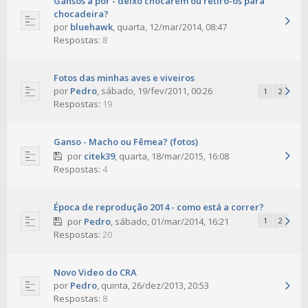
Gansos a pôr - deixo chocarem ou retiro-os para
chocadeira?
por
bluehawk
,
quarta, 12/mar/2014, 08:47
Respostas:
8
Fotos das minhas aves e viveiros
por
Pedro
,
sábado, 19/fev/2011, 00:26
1
2
Respostas:
19
Ganso - Macho ou Fêmea? (fotos)
por
citek39
,
quarta, 18/mar/2015, 16:08
Respostas:
4
Época de reprodução 2014 - como está a correr?
por
Pedro
,
sábado, 01/mar/2014, 16:21
1
2
Respostas:
20
Novo Video do CRA
por
Pedro
,
quinta, 26/dez/2013, 20:53
Respostas:
8