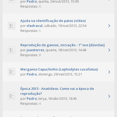
por
Pedro
,
quinta, 24/out/2013, 15:09
Respostas:
6
Ajuda na identificação de patos (vídeo)
por
vladracul
,
sábado, 19/out/2013, 22:54
Respostas:
5
Reprodução de gansos, iniciação - 1º ovo [dúvidas]
por
joaotorres
,
quarta, 18/set/2013, 14:48
Respostas:
8
Merganso Capuchinho (Lophodytes cucullatus)
por
Pedro
,
domingo, 29/set/2013, 15:21
Época 2013 - Anatídeos. Como vai a época de
reprodução?
por
Pedro
,
terça, 16/abr/2013, 16:45
Respostas:
4