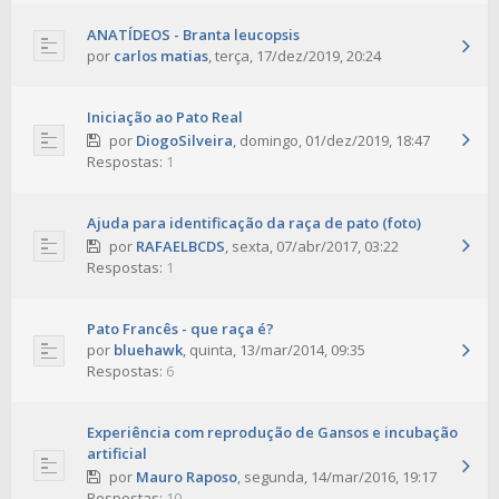
ANATÍDEOS - Branta leucopsis
por
carlos matias
,
terça, 17/dez/2019, 20:24
Iniciação ao Pato Real
por
DiogoSilveira
,
domingo, 01/dez/2019, 18:47
Respostas:
1
Ajuda para identificação da raça de pato (foto)
por
RAFAELBCDS
,
sexta, 07/abr/2017, 03:22
Respostas:
1
Pato Francês - que raça é?
por
bluehawk
,
quinta, 13/mar/2014, 09:35
Respostas:
6
Experiência com reprodução de Gansos e incubação
artificial
por
Mauro Raposo
,
segunda, 14/mar/2016, 19:17
Respostas:
10