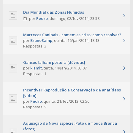
Dia Mundial das Zonas Húmidas
por
Pedro
,
domingo, 02/fev/2014, 23:58
Marrecos Canibais - comem as crias: como resolver?
por
BrunoSamp
,
quinta, 16/jan/2014, 18:13
Respostas:
2
Gansos falham postura [dúvidas]
por
kizmit
,
terça, 14/jan/2014, 05:07
Respostas:
1
Incentivar Reprodução e Conservação de anatídeos
[vídeo]
por
Pedro
,
quinta, 21/fev/2013, 02:56
Respostas:
9
Aquisição de Nova Espécie: Pato de Touca Branca
(fotos)