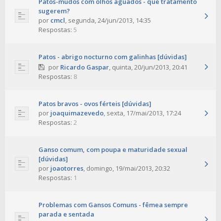
Patos-mudos com olhos aguados - que tratamento
sugerem?
por
cmcl
,
segunda, 24/jun/2013, 14:35
Respostas:
5
Patos - abrigo nocturno com galinhas [dúvidas]
por
Ricardo Gaspar
,
quinta, 20/jun/2013, 20:41
Respostas:
8
Patos bravos - ovos férteis [dúvidas]
por
joaquimazevedo
,
sexta, 17/mai/2013, 17:24
Respostas:
2
Ganso comum, com poupa e maturidade sexual
[dúvidas]
por
joaotorres
,
domingo, 19/mai/2013, 20:32
Respostas:
1
Problemas com Gansos Comuns - fêmea sempre
parada e sentada