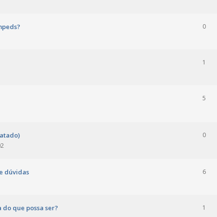
umpeds?
0
1
5
ratado)
0
02
 e dúvidas
6
a do que possa ser?
1