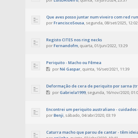
por
LuisDRibeiro
,
quinta, 13/jun/2024, 23:37
Que aves posso juntar num viveiro com red r
por
FranciscoSousa
,
segunda, 08/set/2025, 12:02
Registo CITES nos ring necks
por
Fernandofm
,
quarta, 01/jun/2022, 13:29
Periquito - Macho ou Fêmea
por
Né Gaspar
,
quinta, 16/set/2021, 11:39
Deformação de cera de periquito por sarna (t
por
Gabriela1999
,
segunda, 16/nov/2020, 01:
Encontrei um periquito australiano - cuidados
por
Benji
,
sábado, 04/abr/2020, 03:19
Caturra macho que parou de cantar - têm idei