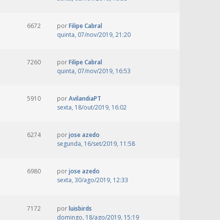
6672
por
Filipe Cabral
quinta, 07/nov/2019, 21:20
7260
por
Filipe Cabral
quinta, 07/nov/2019, 16:53
5910
por
AvilandiaPT
sexta, 18/out/2019, 16:02
6274
por
jose azedo
segunda, 16/set/2019, 11:58
6980
por
jose azedo
sexta, 30/ago/2019, 12:33
7172
por
luisbirds
domingo, 18/ago/2019, 15:19