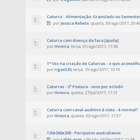
Caturra - Alimentação: Granulado ou Semente
por
Jessica Rebelo
,
quarta, 30/ago/2017, 20:4
Caturra com doença da faca [ajuda]
por
Hvieira
,
terça, 01/ago/2017, 11:38
1° Vez na criação de Caturras - o que aconsel
por
rigas520
,
terça, 15/ago/2017, 10:19
Caturras - 2ª Postura - ovos por eclodir
por
Hvieira
,
quinta, 27/jul/2017, 17:13
Caturra com canal auditivo à vista - é normal?
por
Hvieira
,
quarta, 02/ago/2017, 17:37
120x260x200 - Periquitos australianos
por
cable-man
,
sábado, 04/fev/2017, 21:28