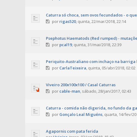
Caturra só choca, sem ovos fecundados - o que
por
rigas520
,
quinta, 22/mar/2018, 22:14
Psephotus Haematods (Red rumped) - mutaçõe
por
pcal19
,
quinta, 31/mai/2018, 22:39
Periquito-Australiano com inchaço na barriga 
por
CarlaTeixeira
,
quinta, 05/abr/2018, 02:02
Viveiro 200x100x100 / Casal Caturras
por
cable-man
,
sábado, 28/jan/2017, 02:43
Caturra - comida não digerida, no fundo da ga
por
Gonçalo Leal Miguéns
,
quarta, 14/fev/20
Agapornis com pata ferida