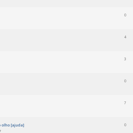
0
4
3
0
7
 olho [ajuda]
0
7