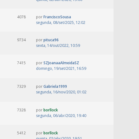
4078
por
FranciscoSousa
segunda, 08/set/2025, 12:02
9734
por
pituca96
sexta, 14/out/2022, 10:59
7415
por
SZJoanaaAlmeidaSZ
domingo, 19/set/2021, 16:59
7329
por
Gabriela1999
segunda, 16/nov/2020, 01:02
7328
por
borllock
segunda, 06/abr/2020, 19:40
5412
por
borllock
quinta, 02/abr/2020, 19:51