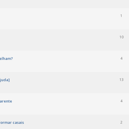
1
10
selham?
4
ajuda]
13
parente
4
formar casais
2