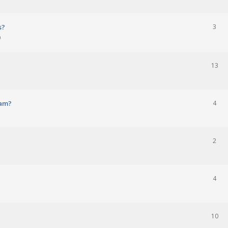
s?
3
9
13
ham?
4
2
4
10