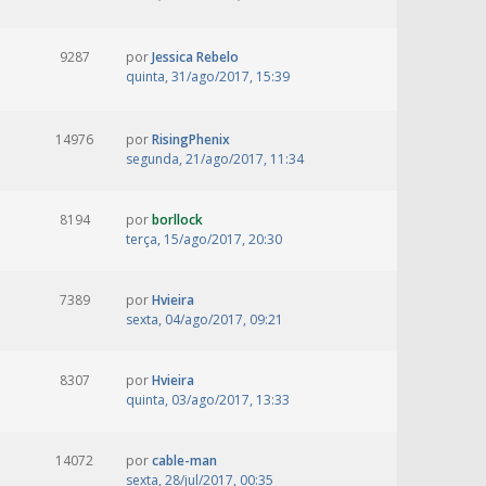
9287
por
Jessica Rebelo
quinta, 31/ago/2017, 15:39
14976
por
RisingPhenix
segunda, 21/ago/2017, 11:34
8194
por
borllock
terça, 15/ago/2017, 20:30
7389
por
Hvieira
sexta, 04/ago/2017, 09:21
8307
por
Hvieira
quinta, 03/ago/2017, 13:33
14072
por
cable-man
sexta, 28/jul/2017, 00:35