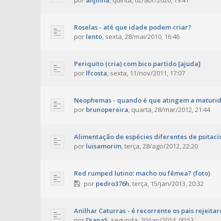
por
anjinha
,
quinta, 02/abr/2020, 19:41
Roselas - até que idade podem criar?
por
lento
,
sexta, 28/mai/2010, 16:46
Periquito (cria) com bico partido [ajuda]
por
lfcosta
,
sexta, 11/nov/2011, 17:07
Neophemas - quando é que atingem a maturi
por
brunopereira
,
quarta, 28/mar/2012, 21:44
Alimentação de espécies diferentes de psitací
por
luisamorim
,
terça, 28/ago/2012, 22:20
Red rumped lutino: macho ou fêmea? (foto)
por
pedro376h
,
terça, 15/jan/2013, 20:32
Anilhar Caturras - é recorrente os pais rejeita
por
DianaS
,
segunda, 20/jan/2014, 00:53