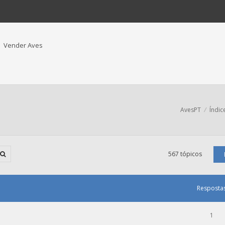
Vender Aves
AvesPT
Índic
567 tópicos
Resposta
1