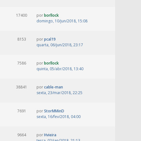
17400
por
borllock
domingo, 10/jun/2018, 15:08
8153
por
pcal19
quarta, 06/jun/2018, 23:17
7586
por
borllock
quinta, 05/abr/2018, 13:40
38841
por
cable-man
sexta, 23/mar/2018, 22:25
7691
por
StorMMinD
sexta, 16/fev/2018, 04:00
9664
por
Hvieira
terça, 02/jan/2018, 21:13