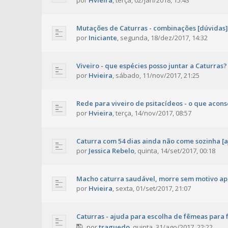
por
Hvieira
,
terça, 02/jan/2018, 15:43
Mutações de Caturras - combinações [dúvidas]
por
Iniciante
,
segunda, 18/dez/2017, 14:32
Viveiro - que espécies posso juntar a Caturras?
por
Hvieira
,
sábado, 11/nov/2017, 21:25
Rede para viveiro de psitacídeos - o que acon
por
Hvieira
,
terça, 14/nov/2017, 08:57
Caturra com 54 dias ainda não come sozinha [
por
Jessica Rebelo
,
quinta, 14/set/2017, 00:18
Macho caturra saudável, morre sem motivo a
por
Hvieira
,
sexta, 01/set/2017, 21:07
Caturras - ajuda para escolha de fêmeas para 
por
traguedo
,
quinta, 31/ago/2017, 22:22