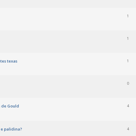
1
1
tes texas
1
0
s de Gould
4
 e palidina?
4