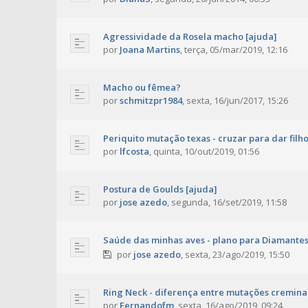
Agressividade da Rosela macho [ajuda]
por
Joana Martins
,
terça, 05/mar/2019, 12:16
Macho ou fêmea?
por
schmitzpr1984
,
sexta, 16/jun/2017, 15:26
Periquito mutação texas - cruzar para dar filho
por
lfcosta
,
quinta, 10/out/2019, 01:56
Postura de Goulds [ajuda]
por
jose azedo
,
segunda, 16/set/2019, 11:58
Saúde das minhas aves - plano para Diamante
por
jose azedo
,
sexta, 23/ago/2019, 15:50
Ring Neck - diferença entre mutações cremina
por
Fernandofm
,
sexta, 16/ago/2019, 09:24