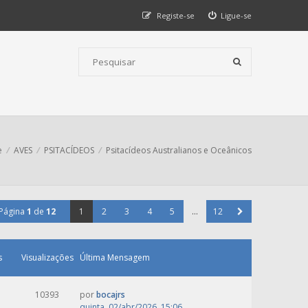
Registe-se
Ligue-se
e
AVES
PSITACÍDEOS
Psitacídeos Australianos e Oceânicos
Página
1
de
12
1
2
3
4
5
...
12
s
Visualizações
Última Mensagem
10393
por
bocajrs
quinta, 02/abr/2026, 15:06