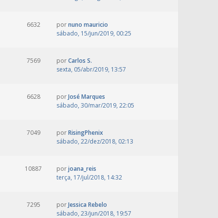
6632
por
nuno mauricio
sábado, 15/jun/2019, 00:25
7569
por
Carlos S.
sexta, 05/abr/2019, 13:57
6628
por
José Marques
sábado, 30/mar/2019, 22:05
7049
por
RisingPhenix
sábado, 22/dez/2018, 02:13
10887
por
joana_reis
terça, 17/jul/2018, 14:32
7295
por
Jessica Rebelo
sábado, 23/jun/2018, 19:57