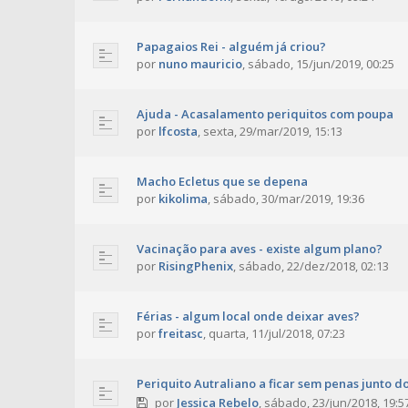
Papagaios Rei - alguém já criou?
por
nuno mauricio
,
sábado, 15/jun/2019, 00:25
Ajuda - Acasalamento periquitos com poupa
por
lfcosta
,
sexta, 29/mar/2019, 15:13
Macho Ecletus que se depena
por
kikolima
,
sábado, 30/mar/2019, 19:36
Vacinação para aves - existe algum plano?
por
RisingPhenix
,
sábado, 22/dez/2018, 02:13
Férias - algum local onde deixar aves?
por
freitasc
,
quarta, 11/jul/2018, 07:23
Periquito Autraliano a ficar sem penas junto do
por
Jessica Rebelo
,
sábado, 23/jun/2018, 19:5