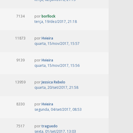
7134
por
borllock
terça, 19/dez/2017, 21:18
11873
por
Hvieira
quarta, 15/nov/2017, 15:57
9139
por
Hvieira
quarta, 15/nov/2017, 15:56
13959
por
Jessica Rebelo
quarta, 20/set/2017, 21:58
8330
por
Hvieira
segunda, 04/set/2017, 08:53
7517
por
traguedo
sexta, 01/set/2017, 13:03