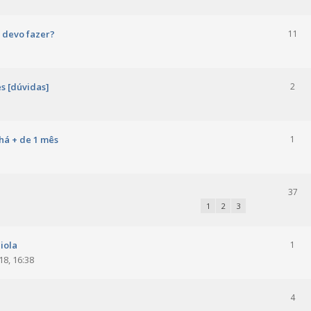
 devo fazer?
11
s [dúvidas]
2
há + de 1 mês
1
37
1
2
3
iola
1
18, 16:38
4