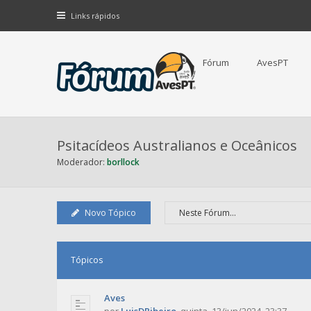
Links rápidos
Fórum
AvesPT
Psitacídeos Australianos e Oceânicos
Moderador:
borllock
Novo Tópico
Tópicos
Aves