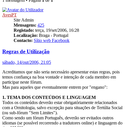
1 mensagem • Página
1
de
1
AvesPT
Site Admin
Mensagens:
425
Registado:
terça, 19/set/2006, 16:28
Localização:
Braga - Portugal
Contacto:
Sítio web
Facebook
Regras de Utilização
sábado, 14/out/2006, 21:05
Acreditamos que não seria necessário apresentar estas regras, pois
temos confiança na boa vontade e intenção de cada membro em
participar neste fórum.
Mas para aqueles que eventualmente entrem por "engano":
1. TEMA DOS CONTEÚDOS E LINGUAGEM
Todos os conteúdos deverão estar obrigatóriamente relacionados
com a Ornitologia, salvo excepção para situações de Tertúlia Social
(ou sub-fórum "Sem Limites").
Como sendo um fórum Português, deverão ser evitados outros
idiomas (se possível recorrendo a tradutores online) e linguagem do