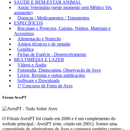
SAÚDE E BEM-ESTAR ANIMAL
Apoio Veterinário (neste momento sem Médico Vet.
assistente)
Doenças / Medicamentos / Tratamentos
ESPECÍFICOS
Bricolage e Projectos, Gaiolas, Ninhos, Materiais e
Acessórios
Alimentação e Nutrição
Artigos técnicos e de opinião
Genética
Fichas de Espécie - Desenvolvimento
MULTIMÉDIA E LAZER
Vídeos e Áudio
Fotografia, Digiscoping, Observação de Aves
Livros, Revistas e outras publicações
Software e Downloads
1º Concurso de Fotos de Aves
Fórum AvesPT
O Fórum AvesPT foi criado em 2006 e é um complemento do
website principal - AvesPT (este, criado em 2001). Somos uma
comunidade de admiradores de Aves e contamos também contigo -