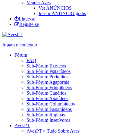
Vender Aves
Ver ANÚNCIOS
Inserir ANÚNCIO grátis
Ligue-se
Registe-se
Ir para o conteúdo
Fórum
FAQ
Sub-Fórum Exóticos
Sub-Fórum Psitacídeos
Sub-Fórum Periquitos
Sub-Fórum Agapornis
Sub-Fórum Fringilídeos
Sub-Fórum Canários
Sub-Fórum Anatídeos
Sub-Fórum Columbídeos
Sub-Fórum Fasianídeos
Sub-Fórum Rapinas
Sub-Fórum Insetívoros
AvesPT
AvesPT » Tudo Sobre Aves