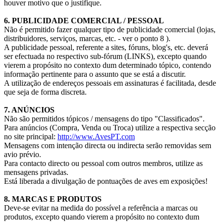
houver motivo que o justifique.
6. PUBLICIDADE COMERCIAL / PESSOAL
Não é permitido fazer qualquer tipo de publicidade comercial (lojas,
distribuidores, serviços, marcas, etc. - ver o ponto 8 ).
A publicidade pessoal, referente a sites, fóruns, blog's, etc. deverá
ser efectuada no respectivo sub-fórum (LINKS), excepto quando
vierem a propósito no contexto dum determinado tópico, contendo
informação pertinente para o assunto que se está a discutir.
A utilização de endereços pessoais em assinaturas é facilitada, desde
que seja de forma discreta.
7. ANÚNCIOS
Não são permitidos tópicos / mensagens do tipo "Classificados".
Para anúncios (Compra, Venda ou Troca) utilize a respectiva secção
no site principal:
http://www.AvesPT.com
Mensagens com intenção directa ou indirecta serão removidas sem
avio prévio.
Para contacto directo ou pessoal com outros membros, utilize as
mensagens privadas.
Está liberada a divulgação de pontuações de aves em exposições!
8. MARCAS E PRODUTOS
Deve-se evitar na medida do possível a referência a marcas ou
produtos, excepto quando vierem a propósito no contexto dum