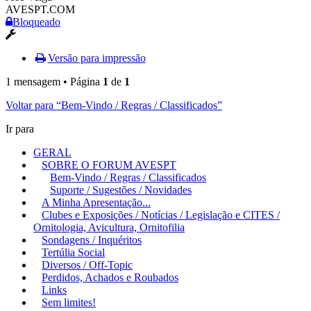
AVESPT.COM
Bloqueado
Versão para impressão
1 mensagem • Página
1
de
1
Voltar para “Bem-Vindo / Regras / Classificados”
Ir para
GERAL
SOBRE O FORUM AVESPT
Bem-Vindo / Regras / Classificados
Suporte / Sugestões / Novidades
A Minha Apresentação...
Clubes e Exposições / Notícias / Legislação e CITES /
Ornitologia, Avicultura, Ornitofilia
Sondagens / Inquéritos
Tertúlia Social
Diversos / Off-Topic
Perdidos, Achados e Roubados
Links
Sem limites!