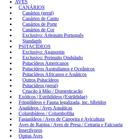
AVES
CANÁRIOS
Canários (geral)
Canários de Canto
Canários de Porte
Canários de Cor
Exclusivo: Arlequim Português
Standards
PSITACÍDEOS
Exclusivo: Agapornis
Exclusivo: Periquito Ondulado
Psitacídeos Americanos
Psitacídeos Australianos e Oceânicos
Psitacídeos Africanos e Asiáticos
Outros Psitacídeos
Psitacídeos (geral)
Criação à Mão / Domesticação
Exóticos | Estrildídeos (Estrildidae)
Fringilídeos e Fauna legalizada, inc. híbridos
Anatídeos / Aves Aquáticas
Columbídeos / Columbofilia
Fasianídeos / Aves de Capoeira e Avicultura
Aves de Rapina / Aves de Presa / Cetraria e Falcoaria
Insectívoros
Outras Aves