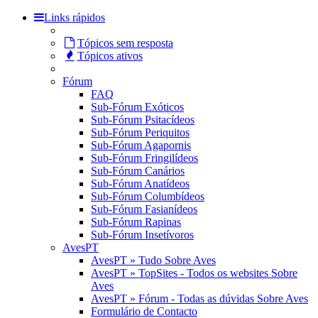
Links rápidos
Tópicos sem resposta
Tópicos ativos
Fórum
FAQ
Sub-Fórum Exóticos
Sub-Fórum Psitacídeos
Sub-Fórum Periquitos
Sub-Fórum Agapornis
Sub-Fórum Fringilídeos
Sub-Fórum Canários
Sub-Fórum Anatídeos
Sub-Fórum Columbídeos
Sub-Fórum Fasianídeos
Sub-Fórum Rapinas
Sub-Fórum Insetívoros
AvesPT
AvesPT » Tudo Sobre Aves
AvesPT » TopSites - Todos os websites Sobre
Aves
AvesPT » Fórum - Todas as dúvidas Sobre Aves
Formulário de Contacto