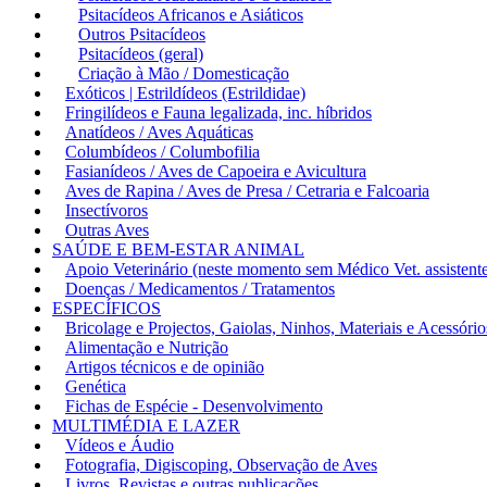
Psitacídeos Africanos e Asiáticos
Outros Psitacídeos
Psitacídeos (geral)
Criação à Mão / Domesticação
Exóticos | Estrildídeos (Estrildidae)
Fringilídeos e Fauna legalizada, inc. híbridos
Anatídeos / Aves Aquáticas
Columbídeos / Columbofilia
Fasianídeos / Aves de Capoeira e Avicultura
Aves de Rapina / Aves de Presa / Cetraria e Falcoaria
Insectívoros
Outras Aves
SAÚDE E BEM-ESTAR ANIMAL
Apoio Veterinário (neste momento sem Médico Vet. assistent
Doenças / Medicamentos / Tratamentos
ESPECÍFICOS
Bricolage e Projectos, Gaiolas, Ninhos, Materiais e Acessório
Alimentação e Nutrição
Artigos técnicos e de opinião
Genética
Fichas de Espécie - Desenvolvimento
MULTIMÉDIA E LAZER
Vídeos e Áudio
Fotografia, Digiscoping, Observação de Aves
Livros, Revistas e outras publicações