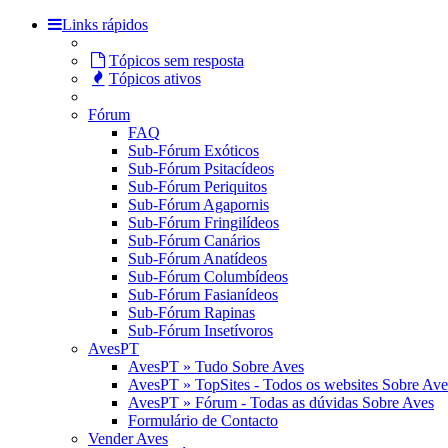
Links rápidos
Tópicos sem resposta
Tópicos ativos
Fórum
FAQ
Sub-Fórum Exóticos
Sub-Fórum Psitacídeos
Sub-Fórum Periquitos
Sub-Fórum Agapornis
Sub-Fórum Fringilídeos
Sub-Fórum Canários
Sub-Fórum Anatídeos
Sub-Fórum Columbídeos
Sub-Fórum Fasianídeos
Sub-Fórum Rapinas
Sub-Fórum Insetívoros
AvesPT
AvesPT » Tudo Sobre Aves
AvesPT » TopSites - Todos os websites Sobre Ave
AvesPT » Fórum - Todas as dúvidas Sobre Aves
Formulário de Contacto
Vender Aves