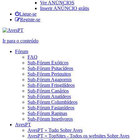
Ver ANÚNCIOS
Inserir ANÚNCIO grátis
Ligue-se
Registe-se
Ir para o conteúdo
Fórum
FAQ
Sub-Fórum Exóticos
Sub-Fórum Psitacídeos
Sub-Fórum Periquitos
Sub-Fórum Agapornis
Sub-Fórum Fringilídeos
Sub-Fórum Canários
Sub-Fórum Anatídeos
Sub-Fórum Columbídeos
Sub-Fórum Fasianídeos
Sub-Fórum Rapinas
Sub-Fórum Insetívoros
AvesPT
AvesPT » Tudo Sobre Aves
AvesPT » TopSites - Todos os websites Sobre Aves