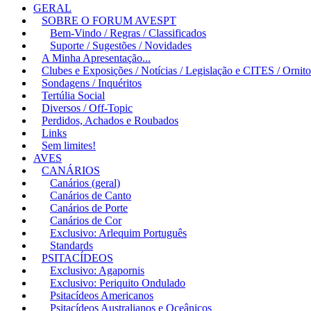
GERAL
SOBRE O FORUM AVESPT
Bem-Vindo / Regras / Classificados
Suporte / Sugestões / Novidades
A Minha Apresentação...
Clubes e Exposições / Notícias / Legislação e CITES / Ornitol
Sondagens / Inquéritos
Tertúlia Social
Diversos / Off-Topic
Perdidos, Achados e Roubados
Links
Sem limites!
AVES
CANÁRIOS
Canários (geral)
Canários de Canto
Canários de Porte
Canários de Cor
Exclusivo: Arlequim Português
Standards
PSITACÍDEOS
Exclusivo: Agapornis
Exclusivo: Periquito Ondulado
Psitacídeos Americanos
Psitacídeos Australianos e Oceânicos