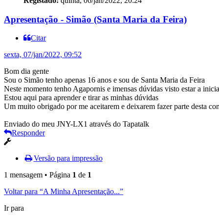
Registado:
quinta, 06/jan/2022, 20:24
Apresentação - Simão (Santa Maria da Feira)
Citar
sexta, 07/jan/2022, 09:52
Bom dia gente
Sou o Simão tenho apenas 16 anos e sou de Santa Maria da Feira
Neste momento tenho Agapornis e imensas dúvidas visto estar a inici
Estou aqui para aprender e tirar as minhas dúvidas
Um muito obrigado por me aceitarem e deixarem fazer parte desta c
Enviado do meu JNY-LX1 através do Tapatalk
Responder
Versão para impressão
1 mensagem • Página
1
de
1
Voltar para “A Minha Apresentação...”
Ir para