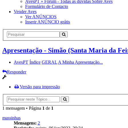
AvesPT » Fórum - Todas as dúvidas Sobre Aves
Formulário de Contacto
Vender Aves
Ver ANÚNCIOS
Inserir ANÚNCIO grátis
Apresentação - Simão (Santa Maria da Fei
AvesPT
Índice
GERAL
A Minha Apresentação...
Responder
Versão para impressão
1 mensagem • Página
1
de
1
massinhas
Mensagens:
2